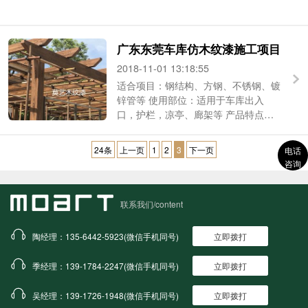
好防锈 施工地址：上海...
广东东莞车库仿木纹漆施工项目
2018-11-01 13:18:55
适合项目：钢结构、方钢、不锈钢、镀
锌管等 使用部位：适用于车库出入
口，护栏，凉亭、廊架等 产品特点：
耐擦洗，仿木 基面要求：平整，处理
好防锈 施工地址：广东东莞...
24条
上一页
1
2
3
下一页
电话
咨询
联系我们/content
陶经理：135-6442-5923(微信手机同号)
立即拨打
季经理：139-1784-2247(微信手机同号)
立即拨打
吴经理：139-1726-1948(微信手机同号)
立即拨打