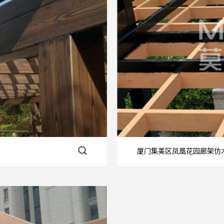
厦门集美区凤凰花园廊架仿