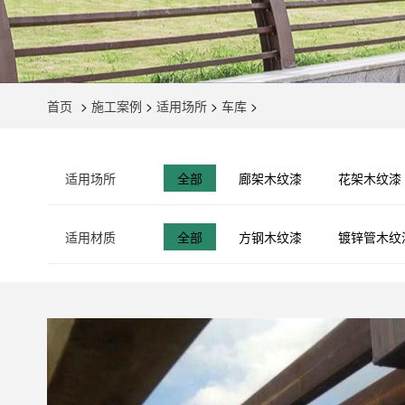
首页
>
施工案例
>
适用场所
>
车库
>
适用场所
全部
廊架木纹漆
花架木纹漆
适用材质
全部
方钢木纹漆
镀锌管木纹