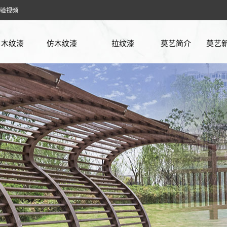
验视频
木纹漆
仿木纹漆
拉纹漆
莫艺简介
莫艺
廊架木纹漆
方钢木纹漆
企业
花架木纹漆
镀锌管木纹漆
行业
凉亭木纹漆
铁管木纹漆
常见
护栏木纹漆
不锈钢木纹漆
实验
车库木纹漆
木工板木纹漆
仿古木纹漆
石膏板木纹漆
阳光房木纹漆
PVC板木纹漆