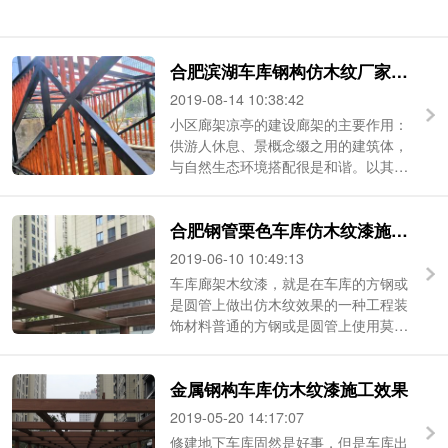
合肥滨湖车库钢构仿木纹厂家施工质量保证
2019-08-14 10:38:42
小区廊架凉亭的建设廊架的主要作用：
供游人休息、景概念缀之用的建筑体，
与自然生态环境搭配很是和谐。以其自
然传神的默示，给广场、公园、 ...
合肥钢管栗色车库仿木纹漆施工效果
2019-06-10 10:49:13
车库廊架木纹漆，就是在车库的方钢或
是圆管上做出仿木纹效果的一种工程装
饰材料普通的方钢或是圆管上使用莫艺
木纹漆专用车库廊架木纹漆有以 ...
金属钢构车库仿木纹漆施工效果
2019-05-20 14:17:07
修建地下车库固然是好事，但是车库出