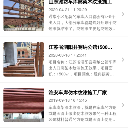
山东潍坊车库廊架木纹漆施工
2020-04-21 11:20:29
通常小区配备的车库入口都会有4~5个
出入口，大部分车库都是焊好后刷个防
锈漆就结束了。防锈漆主要起防锈效
果，它并不能替代装饰性涂料，经过一
段时间的日晒雨淋，很快就会褪色。...
江苏省泗阳县赛纳公馆1500㎡廊架木纹漆车库出入口
2020-03-16 17:25:41
项目名称：江苏省泗阳县赛纳公馆车库
出入口廊架木纹漆施工效果，项目面
积：1500㎡，项目颜色：经典镶黄色
项目类型：钢构，客服24小时咨询电
话：182-5652-5396（长按可复制添加
淮安车库仿木纹漆施工厂家
微信） ...
2019-09-18 16:45:45
车库廊架漆木纹漆，就是在车库的方钢
或是圆管上做出仿木纹效果的一种工程
装饰材料普通的方钢或是圆管上使用莫
艺木纹漆专用车库廊架木纹漆有 ...