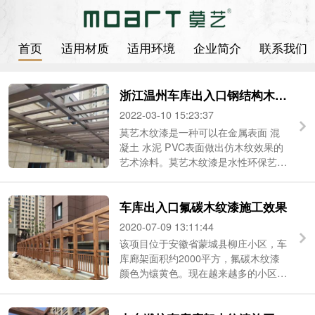
首页
适用材质
适用环境
企业简介
联系我们
浙江温州车库出入口钢结构木纹漆施工多少钱一平
2022-03-10 15:23:37
莫艺木纹漆是一种可以在金属表面 混
凝土 水泥 PVC表面做出仿木纹效果的
艺术涂料。莫艺木纹漆是水性环保艺术
漆，绿色环保无味、硬度大 ...
车库出入口氟碳木纹漆施工效果
2020-07-09 13:11:44
该项目位于安徽省蒙城县柳庄小区，车
库廊架面积约2000平方，氟碳木纹漆
颜色为镶黄色。现在越来越多的小区从
风格、定位都是中高档小区，里面的配
套设施都是比较精美的...