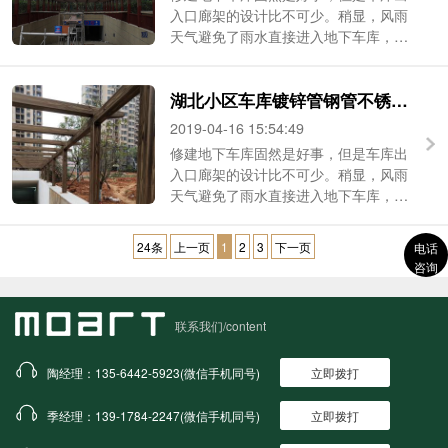
入口廊架的设计比不可少。稍显，风雨
天气避免了雨水直接进入地下车库，内
部就不会产品积水和垃圾 ...
湖北小区车库镀锌管钢管不锈钢木纹漆施工价格团队
2019-04-16 15:54:49
修建地下车库固然是好事，但是车库出
入口廊架的设计比不可少。稍显，风雨
天气避免了雨水直接进入地下车库，内
部就不会产品积水和垃圾。也 ...
24条
上一页
1
2
3
下一页
电话
咨询
联系我们/content
陶经理：135-6442-5923(微信手机同号)
立即拨打
季经理：139-1784-2247(微信手机同号)
立即拨打