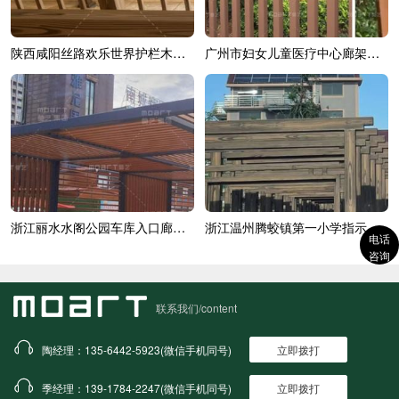
陕西咸阳丝路欢乐世界护栏木纹漆效果展示
广州市妇女儿童医疗中心廊架木纹漆效果展示
浙江丽水水阁公园车库入口廊架木纹漆
浙江温州腾蛟镇第一小学指示牌木纹漆施...
电话
咨询
联系我们/content
陶经理：135-6442-5923(微信手机同号)
立即拨打
季经理：139-1784-2247(微信手机同号)
立即拨打