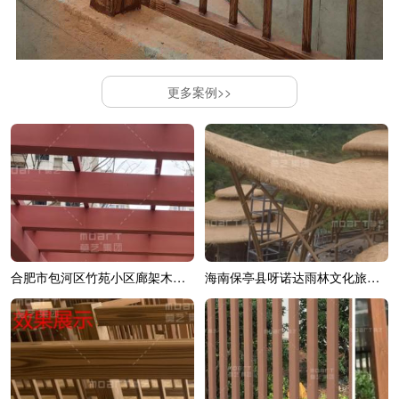
更多案例>>
合肥市包河区竹苑小区廊架木纹漆效果展示
海南保亭县呀诺达雨林文化旅游区综合造...