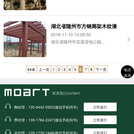
湖北省随州市方钢廊架木纹漆
2018-11-10 10:05:50
湖北省随州市花溪湿地公园...
64条
上一页
1
2
3
4
5
6
7
8
下一页
电话
咨询
联系我们/content
陶经理：135-6442-5923(微信手机同号)
立即拨打
季经理：139-1784-2247(微信手机同号)
立即拨打
吴经理：139-1726-1948(微信手机同号)
立即拨打