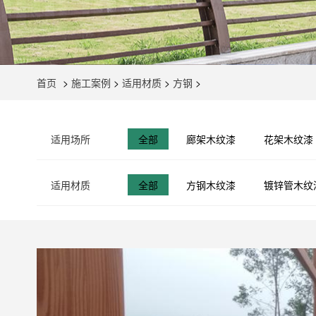
首页
>
施工案例
>
适用材质
>
方钢
>
适用场所
全部
廊架木纹漆
花架木纹漆
适用材质
全部
方钢木纹漆
镀锌管木纹