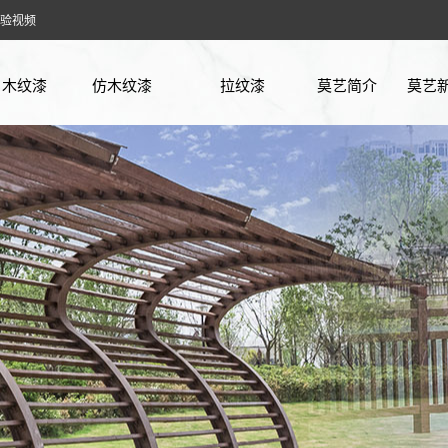
验视频
木纹漆
仿木纹漆
拉纹漆
莫艺简介
莫艺
廊架木纹漆
方钢木纹漆
企业
花架木纹漆
镀锌管木纹漆
行业
凉亭木纹漆
铁管木纹漆
常见
护栏木纹漆
不锈钢木纹漆
实验
车库木纹漆
木工板木纹漆
仿古木纹漆
石膏板木纹漆
阳光房木纹漆
PVC板木纹漆