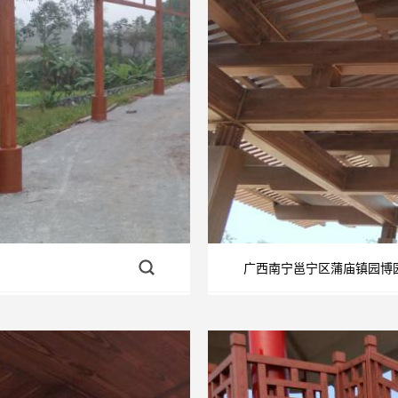
广西南宁邕宁区蒲庙镇园博