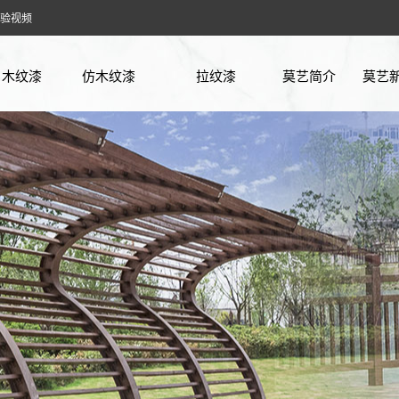
验视频
木纹漆
仿木纹漆
拉纹漆
莫艺简介
莫艺
廊架木纹漆
方钢木纹漆
企业
花架木纹漆
镀锌管木纹漆
行业
凉亭木纹漆
铁管木纹漆
常见
护栏木纹漆
不锈钢木纹漆
实验
车库木纹漆
木工板木纹漆
仿古木纹漆
石膏板木纹漆
阳光房木纹漆
PVC板木纹漆