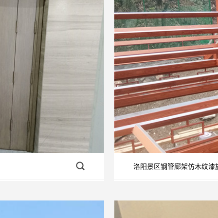
洛阳景区钢管廊架仿木纹漆