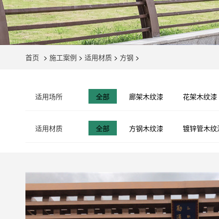
首页
>
施工案例
>
适用材质
>
方钢
>
适用场所
全部
廊架木纹漆
花架木纹漆
适用材质
全部
方钢木纹漆
镀锌管木纹