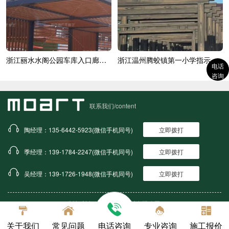
浙江丽水水阁公园车库入口廊架木纹漆
浙江温州腾蛟镇第一小学指示牌木纹漆施...
电话
咨询
联系我们/content
陶经理：135-6442-5923(微信手机同号)
立即拨打
季经理：139-1784-2247(微信手机同号)
立即拨打
吴经理：139-1726-1948(微信手机同号)
立即拨打
版权所有：上海莫艺建材有限公司
备案号：沪ICP备16050690号
关于我们
常见问题
电话咨询
专业咨询
施工报价