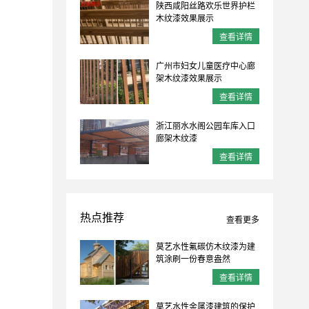
陕西咸阳丝路欢乐世界护栏
木纹漆效果展示
查看详情
广州市妇女儿童医疗中心廊
架木纹漆效果展示
查看详情
浙江丽水水阁公园车库入口
廊架木纹漆
查看详情
热点推荐
查看更多
莫艺水性氟碳仿木纹漆为建
筑涂刷一份春意盎然
查看详情
莫艺水性金属漆建筑的保护