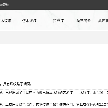
验视频
木纹漆
仿木纹漆
拉纹漆
莫艺简介
莫艺
廊架木纹漆
方钢木纹漆
企业
花架木纹漆
镀锌管木纹漆
行业
凉亭木纹漆
铁管木纹漆
常见
：
护栏木纹漆
不锈钢木纹漆
实验
车库木纹漆
木工板木纹漆
，具有质纹路了墙面。
，已经出现了可以在平面做出仿真木纹的艺术漆——木纹漆。那
混凝土
仿古木纹漆
石膏板木纹漆
，具有质纹路了墙面，它不仅仅是起到装饰作用，更具有保护内部建筑
阳光房木纹漆
PVC板木纹漆