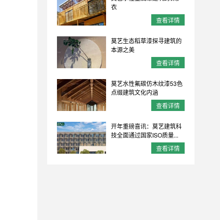
衣
查看详情
莫艺生态稻草漆探寻建筑的
本源之美
查看详情
莫艺水性氟碳仿木纹漆53色
点缀建筑文化内涵
查看详情
开年重磅喜讯：莫艺建筑科
技全面通过国家ISO质量...
查看详情