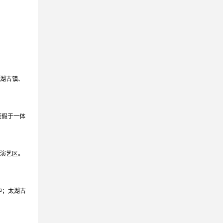
太湖古镇、
度假于一体
国演艺区。
中；太湖古