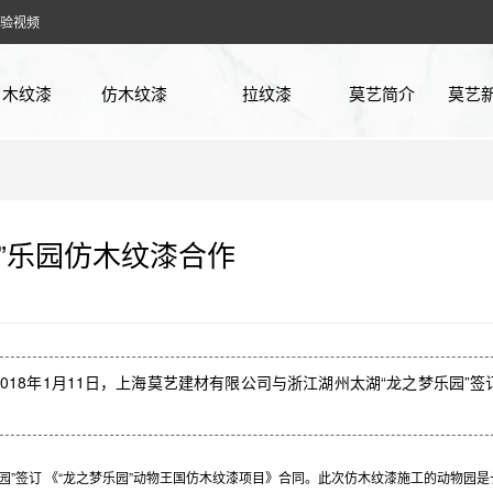
验视频
木纹漆
仿木纹漆
拉纹漆
莫艺简介
莫艺
廊架木纹漆
方钢木纹漆
企业
花架木纹漆
镀锌管木纹漆
行业
”乐园仿木纹漆合作
凉亭木纹漆
铁管木纹漆
常见
护栏木纹漆
不锈钢木纹漆
实验
车库木纹漆
木工板木纹漆
 2018年1月11日，上海莫艺建材有限公司与浙江湖州太湖“龙之梦乐园”签订
仿古木纹漆
石膏板木纹漆
园”签订 《“龙之梦乐园”动物王国仿木纹漆项目》合同。此次仿木纹漆施工的动物园是
阳光房木纹漆
PVC板木纹漆