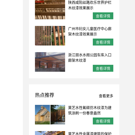
陕西咸阳丝路欢乐世界护栏
木纹漆效果展示
查看详情
广州市妇女儿童医疗中心廊
架木纹漆效果展示
查看详情
浙江丽水水阁公园车库入口
廊架木纹漆
查看详情
热点推荐
查看更多
莫艺水性氟碳仿木纹漆为建
筑涂刷一份春意盎然
查看详情
莫艺水性金属漆建筑的保护