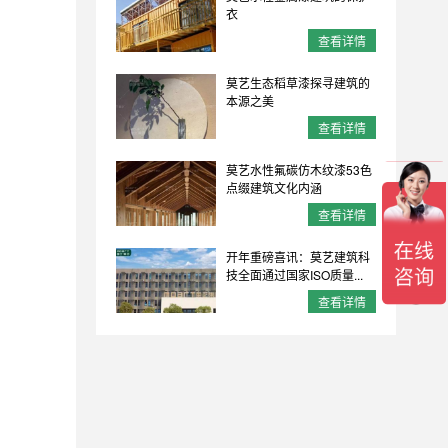
衣
查看详情
莫艺生态稻草漆探寻建筑的
本源之美
查看详情
莫艺水性氟碳仿木纹漆53色
点缀建筑文化内涵
查看详情
开年重磅喜讯：莫艺建筑科
技全面通过国家ISO质量...
查看详情