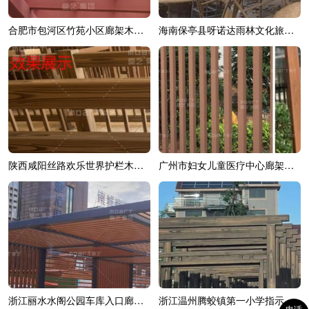
合肥市包河区竹苑小区廊架木纹漆效果展示
海南保亭县呀诺达雨林文化旅游区综合造...
陕西咸阳丝路欢乐世界护栏木纹漆效果展示
广州市妇女儿童医疗中心廊架木纹漆效果展示
浙江丽水水阁公园车库入口廊架木纹漆
浙江温州腾蛟镇第一小学指示牌木纹漆施...
电话