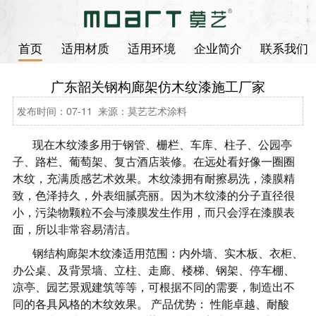
首页
适用材质
适用环境
企业简介
联系我们
广东韶关钢构廊架仿木纹漆施工厂家
发布时间：07-11 来源：莫艺艺术涂料
现在木纹漆多用于钢管、栅栏、车库、柱子、公园亭
子、路栏、葡萄架、复古酒店装修。在远处看好像一圈圈
木纹，充满质感艺术效果。木纹漆拥有耐擦易洗，漆膜精
致，色泽持久，外表细腻亮丽。因为木纹漆的分子直径很
小，污染物颗粒不会与漆膜发生作用，而只会浮在漆膜表
面，所以非常容易清洁。
钢结构廊架木纹漆适用范围：内外墙、实木板、衣柜、
办公桌、及背景墙、立柱、走廊、楼梯、钢架、停车棚、
凉亭、园艺景观建筑等等，可根据不同的需要，制造出不
同的各具风格的木纹效果。
产品优势：
性能卓越、耐酸