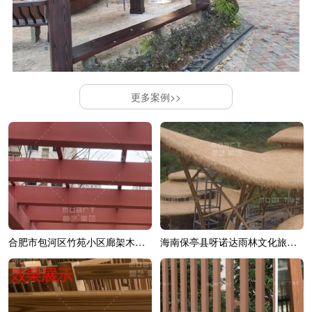
更多案例>>
合肥市包河区竹苑小区廊架木纹漆效果展示
海南保亭县呀诺达雨林文化旅游区综合造...