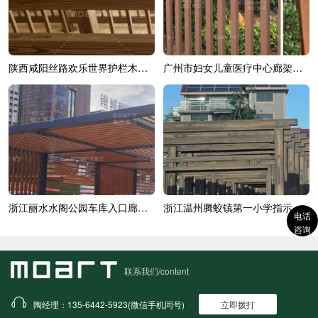
陕西咸阳丝路欢乐世界护栏木纹漆效果展示
广州市妇女儿童医疗中心廊架木纹漆效果展示
浙江丽水水阁公园车库入口廊架木纹漆
浙江温州腾蛟镇第一小学指示牌木纹漆施...
电话
咨询
联系我们/content
陶经理：135-6442-5923(微信手机同号)
立即拨打