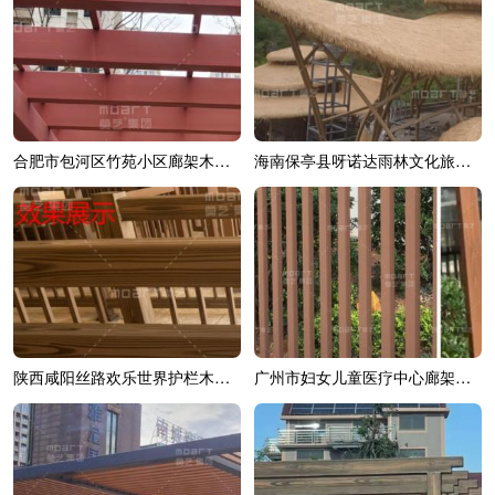
合肥市包河区竹苑小区廊架木纹漆效果展示
海南保亭县呀诺达雨林文化旅游区综合造...
陕西咸阳丝路欢乐世界护栏木纹漆效果展示
广州市妇女儿童医疗中心廊架木纹漆效果展示