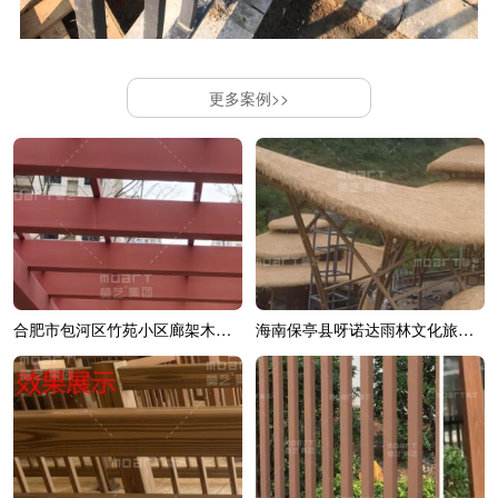
更多案例>>
合肥市包河区竹苑小区廊架木纹漆效果展示
海南保亭县呀诺达雨林文化旅游区综合造...