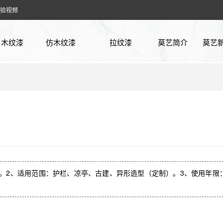
验视频
木纹漆
仿木纹漆
拉纹漆
莫艺简介
莫艺
廊架木纹漆
方钢木纹漆
企业
花架木纹漆
镀锌管木纹漆
行业
凉亭木纹漆
铁管木纹漆
常见
护栏木纹漆
不锈钢木纹漆
实验
车库木纹漆
木工板木纹漆
。2、适用范围：护栏、凉亭、古建、异形造型（定制）。3、使用年限：
仿古木纹漆
石膏板木纹漆
阳光房木纹漆
PVC板木纹漆