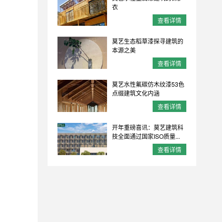
衣
查看详情
莫艺生态稻草漆探寻建筑的
本源之美
查看详情
莫艺水性氟碳仿木纹漆53色
点缀建筑文化内涵
查看详情
开年重磅喜讯：莫艺建筑科
技全面通过国家ISO质量...
查看详情