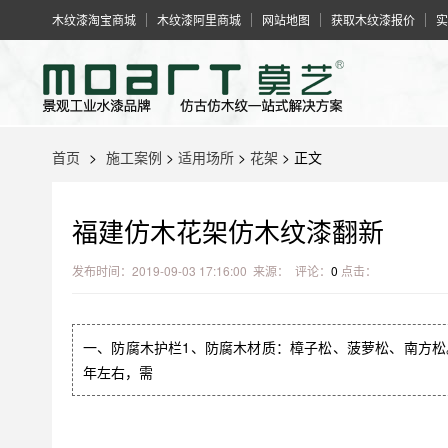
木纹漆淘宝商城
木纹漆阿里商城
网站地图
获取木纹漆报价
实
首页
>
施工案例
>
适用场所
>
花架
> 正文
福建仿木花架仿木纹漆翻新
发布时间：2019-09-03 17:16:00 来源： 评论：
0
点击：
一、防腐木护栏1、防腐木材质：樟子松、菠萝松、南方松
年左右，需