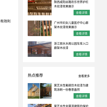
陕西咸阳丝路欢乐世界护栏
木纹漆效果展示
查看详情
和有效利
广州市妇女儿童医疗中心廊
架木纹漆效果展示
查看详情
浙江丽水水阁公园车库入口
廊架木纹漆
查看详情
热点推荐
查看更多
莫艺水性氟碳仿木纹漆为建
筑涂刷一份春意盎然
查看详情
莫艺水性金属漆建筑的保护