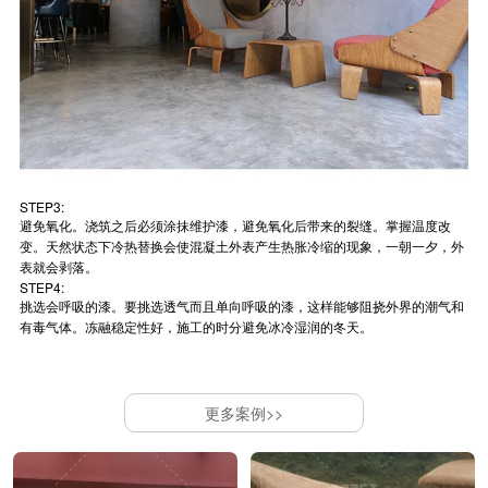
STEP3:
避免氧化。浇筑之后必须涂抹维护漆，避免氧化后带来的裂缝。掌握温度改
变。天然状态下冷热替换会使混凝土外表产生热胀冷缩的现象，一朝一夕，外
表就会剥落。
STEP4:
挑选会呼吸的漆。要挑选透气而且单向呼吸的漆，这样能够阻挠外界的潮气和
有毒气体。冻融稳定性好，施工的时分避免冰冷湿润的冬天。
更多案例>>