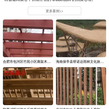
更多案例>>
合肥市包河区竹苑小区廊架木纹漆效果展示
海南保亭县呀诺达雨林文化旅游区综合造...