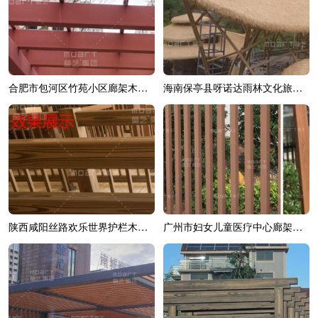
合肥市包河区竹苑小区廊架木纹漆效果展示
海南保亭县呀诺达雨林文化旅游区综合造...
陕西咸阳丝路欢乐世界护栏木纹漆效果展示
广州市妇女儿童医疗中心廊架木纹漆效果展示