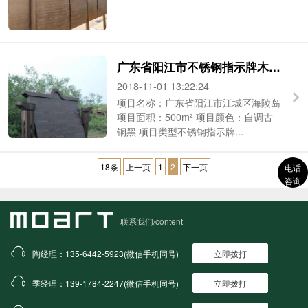
广东省阳江市不锈钢指示牌木纹漆
2018-11-01 13:22:24
​项目名称：广东省阳江市江城区海陵岛
项目面积：500m² 项目颜色：自调古
铜黑 项目类型不锈钢指示牌...
18条
上一页
1
2
下一页
电话
咨询
联系我们/content
陶经理：135-6442-5923(微信手机同号)
立即拨打
季经理：139-1784-2247(微信手机同号)
立即拨打