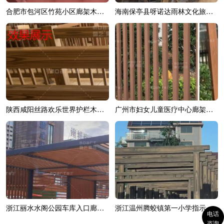
合肥市包河区竹苑小区廊架木纹漆效果展示
海南保亭县呀诺达雨林文化旅游区综合造...
陕西咸阳丝路欢乐世界护栏木纹漆效果展示
广州市妇女儿童医疗中心廊架木纹漆效果展示
浙江丽水水阁公园车库入口廊架木纹漆
浙江温州腾蛟镇第一小学指示牌木纹漆施...
电话
咨询