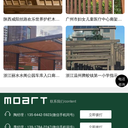
陕西咸阳丝路欢乐世界护栏木纹漆效果展示
广州市妇女儿童医疗中心廊架木纹漆效果展示
浙江丽水水阁公园车库入口廊架木纹漆
浙江温州腾蛟镇第一小学指示牌木纹漆施...
电话
咨询
联系我们/content
陶经理：135-6442-5923(微信手机同号)
立即拨打
季经理：139-1784-2247(微信手机同号)
立即拨打