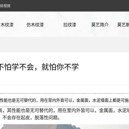
验视频
木纹漆
仿木纹漆
拉纹漆
莫艺简介
莫艺
廊架木纹漆
方钢木纹漆
企业
花架木纹漆
镀锌管木纹漆
行业
不怕学不会，就怕你不学
凉亭木纹漆
铁管木纹漆
常见
护栏木纹漆
不锈钢木纹漆
实验
车库木纹漆
木工板木纹漆
性能也是无可替代的，用在室内外皆可以，金属面，水泥墙面上都是可施
高，其性能也是无可替代的，用在室内外皆可以，金属面，水泥
仿古木纹漆
石膏板木纹漆
，不会存在起皮，脱落性问题。
阳光房木纹漆
PVC板木纹漆