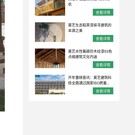
衣
查看详情
莫艺生态稻草漆探寻建筑的
本源之美
查看详情
莫艺水性氟碳仿木纹漆53色
点缀建筑文化内涵
查看详情
开年重磅喜讯：莫艺建筑科
技全面通过国家ISO质量...
查看详情