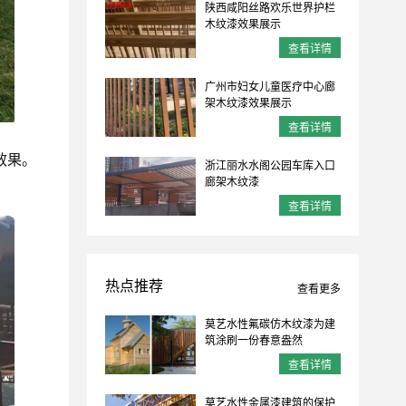
陕西咸阳丝路欢乐世界护栏
木纹漆效果展示
查看详情
广州市妇女儿童医疗中心廊
架木纹漆效果展示
查看详情
效果。
浙江丽水水阁公园车库入口
廊架木纹漆
查看详情
热点推荐
查看更多
莫艺水性氟碳仿木纹漆为建
筑涂刷一份春意盎然
查看详情
莫艺水性金属漆建筑的保护